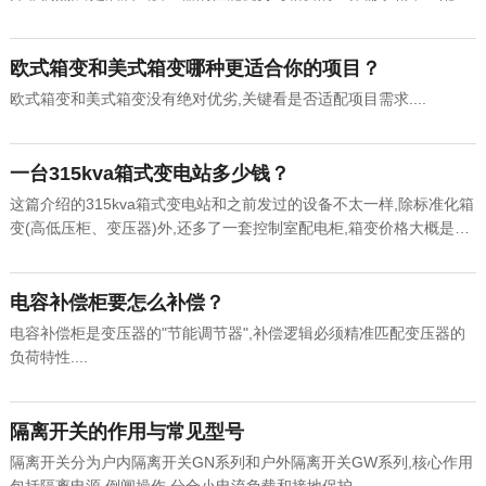
结果,背后蕴含着电力工程领域的科学选择....
欧式箱变和美式箱变哪种更适合你的项目？
欧式箱变和美式箱变没有绝对优劣,关键看是否适配项目需求....
一台315kva箱式变电站多少钱？
这篇介绍的315kva箱式变电站和之前发过的设备不太一样,除标准化箱
变(高低压柜、变压器)外,还多了一套控制室配电柜,箱变价格大概是5
万元,配电柜价格大概是7800元,价格都不包含运费和变压器价格....
电容补偿柜要怎么补偿？
电容补偿柜是变压器的"节能调节器",补偿逻辑必须精准匹配变压器的
负荷特性....
隔离开关的作用与常见型号
隔离开关分为户内隔离开关GN系列和户外隔离开关GW系列,核心作用