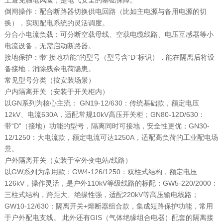
上避免触电风险，是电气安全的基础保障。
倒闸操作：配合断路器切换供电回路（比如主电源与备用电源的切
换），实现配电系统的灵活调度。
分合小电流负载：可分断空载母线、空载电缆线路、电压互感器等小
电流设备，无需启动断路器。
接地保护：带“接地功能”的型号（型号含“D”标识），能在隔离后将设
备接地，消除残余电荷隐患。
常见型号分类（按安装场景）
户内隔离开关（安装于开关柜内）
以GN系列为核心主流： GN19-12/630：传统基础款，额定电压
12kV、电流630A，适配常规10kV高压开关柜；GN80-12D/630：
带“D”（接地）功能的型号，隔离同时可接地，安全性更优；GN30-
12/1250：大电流款，额定电流可达1250A，适配高负荷的工业配电场
景。
户外隔离开关（安装于室外变电站/线路）
以GW系列为常用款：GW4-126/1250：双柱式结构，额定电压
126kV，操作灵活，是户外110kV等级线路的标配；GW5-220/2000：
三柱式结构，跨距大、绝缘性强，适配220kV等高压输电线路；
GW10-12/630：隔离开关+熔断器组合款，集成短路保护功能，常用
于户外配电支线。 此外还有GIS（气体绝缘组合电器）配套的隔离接