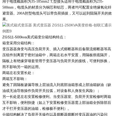
用于电缆截面积为35-185mm2 T,型接头适用于电缆截面积为235-
500mm，电缆头的材质分为铜芯和铝芯，两者均可配置全绝缘氧化锌
避雷器。200A肘型电缆头可以带负荷插拔，又可以起到阻隔开关的效
果。
ZGS11-500kva美式箱变分箱结构特点：
箱变采用分箱结构：
变压器器身变与高压负荷开关、插入式熔断器和后备限流熔断器等高
压组件别离置于密封油箱中，两箱左右水平安置，用隔板彻底隔开，
隔板上有绝缘穿墙套管用于变压器与负荷开关的接线，可便利拆换，
而不影响另一箱的运用。
两箱左右安置长处：
两箱互不影响：
避免了因隔板渗漏导致上层油流入到底部油箱形成上部油箱缺油（缺
油或无油导致操作负荷开关拉弧，对设备和人身发生风险）；
另一长处是左右安置检修便利。当变压器室、负荷开关室检修时两箱
互不影响，便利快捷（如上下安置检修变压器需上部油箱全拆除部后
才干打开变压器的油箱，检修极不便利）。
分箱结构解决了负荷开关操作以及熔断器熔断对变压器油的污染问